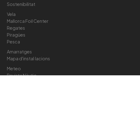
Sostenibilitat
Vela
Mallorca Foil Center
Regates
Piragües
Pesca
Amarratges
Mapa d'instal·lacions
Meteo
Revista Nàutic
Media
Galeria
Documents d'interès
971 86 46 35 · 971 86 46 36
oficina@rcnpp.net
Moll Vell, S/N · 07470
Port de Pollença