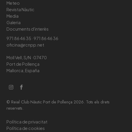
Meteo
Revista Nàutic
Media
Galeria
Documents d'interès
971 86 46 35 · 971 86 46 36
oficina@rcnpp.net
Moll Vell, S/N · 07470
Port de Pollença
Mallorca, España
© Reial Club Nàutic Port de Pollença 2026. Tots els drets
reservats.
Política de privacitat
Política de cookies