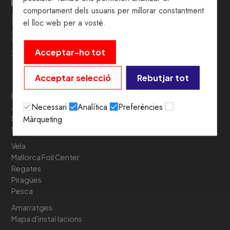
comportament dels usuaris per millorar constantment
el lloc web per a vostè.
Acceptar-ho tot
39º 54’ 19.5” N. 3º 05’ 05.6” E
Acceptar selecció
Rebutjar tot
Història
Necessari
Analítica
Preferències
Junta Directiva
Màrqueting
Seu
Sostenibilitat
Vela
Mallorca Foil Center
Regates
Piragües
Pesca
Amarratges
Mapa d'instal·lacions