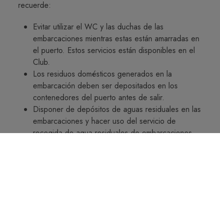
recuerde:
Evitar utilizar el WC y las duchas de las
embarcaciones mientras estas están amarradas en
el puerto. Estos servicios están disponibles en el
Club.
Los residuos domésticos generados en la
embarcación deben ser depositados en los
contenedores del puerto antes de salir.
Disponer de depósitos de aguas residuales en las
embarcaciones y hacer uso del servicio de
recogida de agua residuales de embarcaciones.
A la hora de limpiar su embarcación se ruega
utilizar jabones y detergentes biodegradables.
Realizar un mantenimiento periódico de los
motores y de la embarcación. Evitar derrame de
combustibles, revisar los depósitos y las
mangueras para evitar fugas.
Si se realizan reparaciones y mantenimiento con la