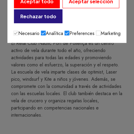
Aceptar todo
Aceptar selección
Rechazar todo
Escuela de verano
Necesario
Analítica
Preferences
Marketing
El Reial Club Nàutic Port de Pollença es un centro
activo de vela durante todo el año, ofreciendo
actividades para todas las edades y promoviendo
valores como el esfuerzo, la superación y el respeto.
La escuela de vela imparte clases de optimist, Laser
pico, windsurf y Kite a niños y jóvenes. Además, se
compromete con la comunidad a través de actividades
con las escuelas locales. El club también destaca en la
vela de crucero y organiza regatas locales,
participando en competencias nacionales e
internacionales.